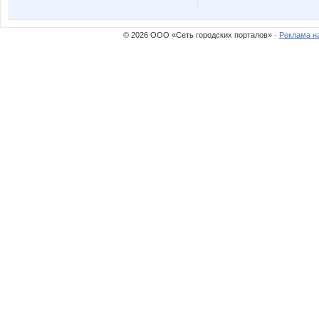
julia-dem
kristimas
© 2026 ООО «Сеть городских порталов» ·
Реклама н
manyafe
mapiks
spirulkina
stauri
нана1
сама
ГАЛЕРЕИ АРИСИЯ
Иллю