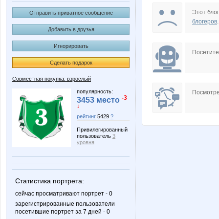
Barbra
KRASO
Этот блог
Отправить приватное сообщение
блогеров
.
Добавить в друзья
Игнорировать
Lonza
MIX-2-MISS
Посетит
Сделать подарок
Совместная покупка: взрослый
OlgaValerievna
Olushka
популярность:
Посмотре
-3
3453 место
↓
рейтинг
5429
?
Привилегированный
Tricky Riddle
Wine
пользователь
3
уровня
elen76
ezhe.vi
Статистика портрета:
сейчас просматривают портрет - 0
зарегистрированные пользователи
посетившие портрет за 7 дней - 0