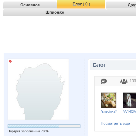
Блог
( 0 )
Основное
Дру
Шпионаж
Блог
103
*sneginka*
*АЛИСК
Посмотреть ещё
Портрет заполнен на 70 %